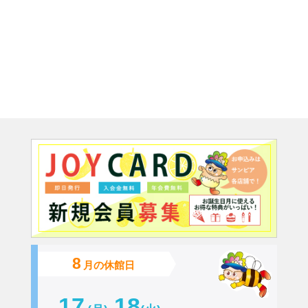
8
月の休館日
17
18