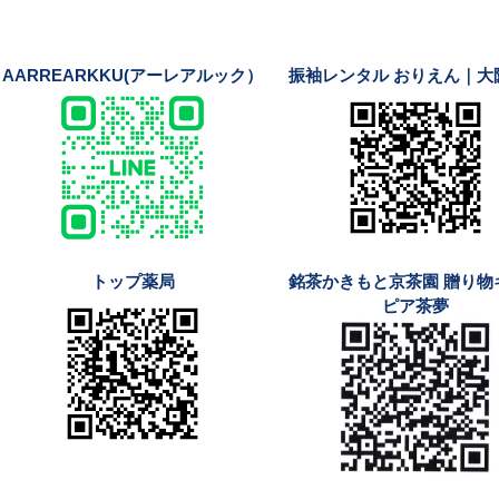
AARREARKKU(アーレアルック）
振袖レンタル おりえん｜大
トップ薬局
銘茶かきもと京茶園 贈り物
ピア茶夢