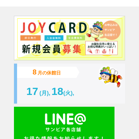
8
月の休館日
17
18
(月),
(火),