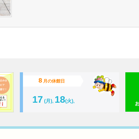
8
月の休館日
17
18
(月),
(火),