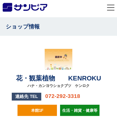
togg
navi
ショップ情報
花・観葉植物 KENROKU
ハナ・カンヨウショクブツ ケンロク
072-292-3318
連絡先 TEL
本館1F
生活・雑貨・健康等