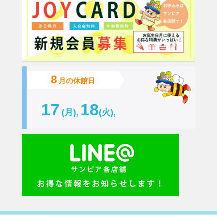
8
月の休館日
17
18
(月),
(火),